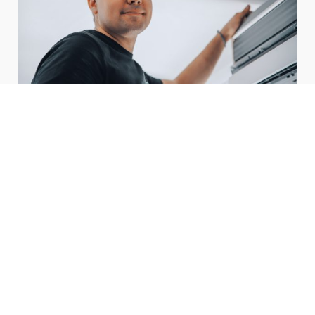
Airconditioning
Slapeloze nachten in de zomerse hitte? Wij
kunnen uw huis voorzien van een aangenaam
klimaat.
LEES MEER